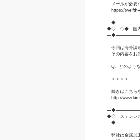
メールが必要な
https://twelfth
―◆―――――
◆◇ ◇◆ 国
―◆―――――
今回は海外調達
その内容をお知
Q、どのような
＞＞＞＞
続きはこちら
http://www.kin
―◆―――――
◆◇ ステンレ
―◆―――――
弊社は金属加工