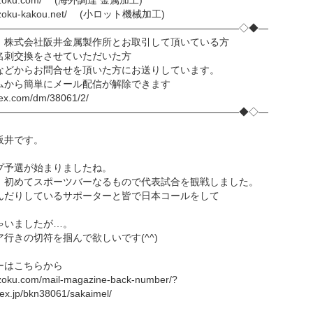
kinzoku.com/ (海外調達 金属加工)
inzoku-kakou.net/ (小ロット機械加工)
―――――――――――――――――――――――――◇◆―
株式会社阪井金属製作所とお取引して頂いている方
刺交換をさせていただいた方
どからお問合せを頂いた方にお送りしています。
から簡単にメール配信が解除できます
-ex.com/dm/38061/2/
―――――――――――――――――――――――――◆◇―
阪井です。
予選が始まりましたね。
、初めてスポーツバーなるもので代表試合を観戦しました。
だりしているサポーターと皆で日本コールをして
。
いましたが…。
行きの切符を掴んで欲しいです(^^)
はこちらから
zoku.com/mail-magazine-back-number/?
-ex.jp/bkn38061/sakaimel/