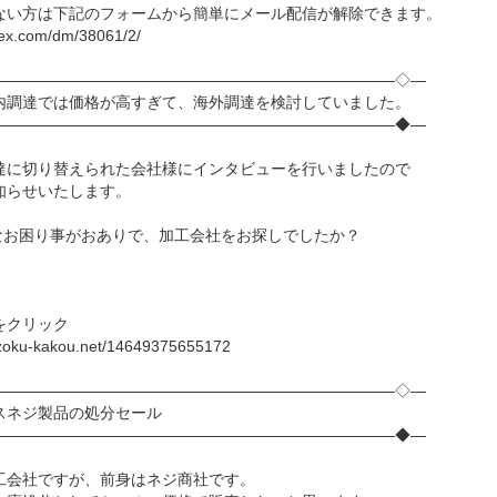
い方は下記のフォームから簡単にメール配信が解除できます。
-ex.com/dm/38061/2/
――――――――――――――――――――――――――◇―
内調達では価格が高すぎて、海外調達を検討していました。
――――――――――――――――――――――――――◆―
に切り替えられた会社様にインタビューを行いましたので
らせいたします。
お困り事がおありで、加工会社をお探しでしたか？
をクリック
zoku-kakou.net/14649375655172
――――――――――――――――――――――――――◇―
スネジ製品の処分セール
――――――――――――――――――――――――――◆―
会社ですが、前身はネジ商社です。