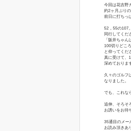
今回は花吉野カ
約2ヶ月ぶりの
前日に打ちっぱ
52，55の107
同行してくださ
「阪井ちゃんは
100切りどこ
と仰ってくださ
真に受けて、1
深めております(
久々のゴルフは
なりました。
でも、これなら
追伸、そろそろ
お誘いをお待ち
35通目のメー
お読み頂きあり