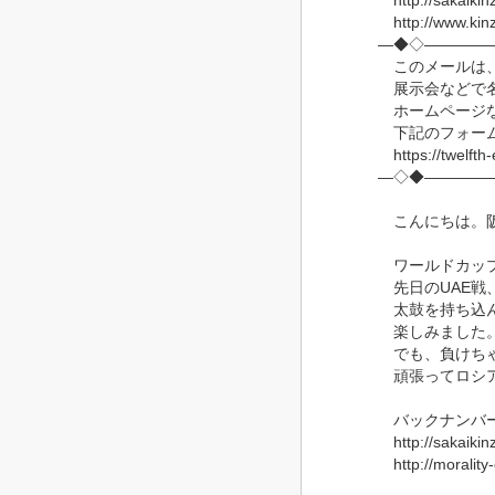
http://sakai
http://www.k
―◆◇――――
このメールは、
展示会などで名
ホームページな
下記のフォーム
https://twelfth
―◇◆――――
こんにちは。
ワールドカップ
先日のUAE戦
太鼓を持ち込ん
楽しみました
でも、負けちゃ
頑張ってロシア
バックナンバー
http://sakaikin
http://morality