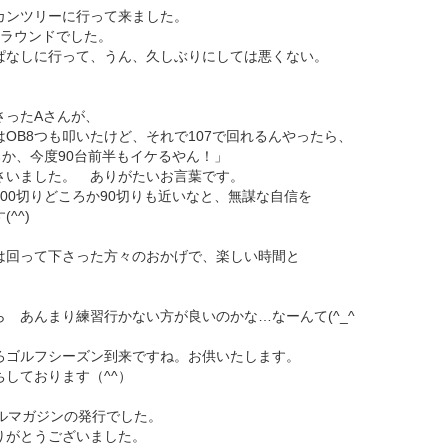
ンツリーに行って来ました。
ラウンドでした。
なしに行って、うん、久しぶりにしては悪くない。
。
ったAさんが、
OB8つも叩いたけど、それで107で回れるんやったら、
ろか、今度90台前半もイケるやん！」
いました。 ありがたいお言葉です。
00切りどころか90切りも近いなと、無謀な自信を
^^)
回って下さった方々のおかげで、楽しい時間と
 あんまり練習行かない方が良いのかな…なーんて(^_^
ゴルフシーズン到来ですね。お供いたします。
しております（^^）
ルマガジンの発行でした。
がとうございました。