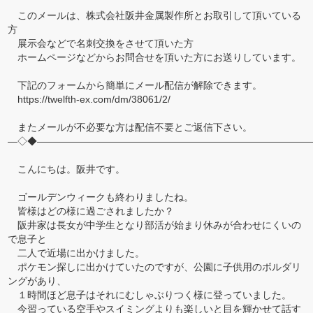
このメールは、株式会社阪井金属製作所とお取引して頂いている
方
展示会などで名刺交換をさせて頂いた方
ホームページなどからお問合せを頂いた方にお送りしています。
下記のフォームから簡単にメール配信が解除できます。
https://twelfth-ex.com/dm/38061/2/
またメールが不必要な方は配信不要とご返信下さい。
―◇◆――――――――――――――――――――――――――――
こんにちは。阪井です。
ゴールデンウィークも終わりましたね。
皆様はどの様に過ごされましたか？
阪井家は長女が中学生となり部活が始まり休みが合わせにくいの
で息子と
二人で近場に出かけました。
ポケモン探しに出かけていたのですが、公園に子供用のボルダリ
ングがあり、
１時間ほど息子はそれにむしゃぶりつく様に登っていました。
今習っている空手やスイミングよりも楽しいと目を輝かせて話す