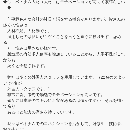
◆◇ ベトナム人財（人材）はモチベーションが高くて素晴らしい
―◆―――――――――――――――――――――――――――――
仕事柄色んな会社の社長と話をする機会がありますが、皆さんの
多くの悩みは
人材不足、人材難です。
雇用したのは良いがキツイことを言うと直ぐに投げ出す、辞め
る。
と、悩みは尽きない様です。
製造業の有効求人倍率も増加していることから、人手不足がこれ
からも
続くと予想されます。
弊社は多くの外国人スタッフを雇用しています。（22名のスタッ
フで8名が
外国人スタッフです。）
非常に皆、優秀で勤勉でモチベーションが高いです。
確かに日本語のスキルに不安があるのは確かですが、それを補っ
て余り
あるほど能力の高さを持っています。
我々はベトナムでのコネクションを活かして、研修生、技術者、
留学生など